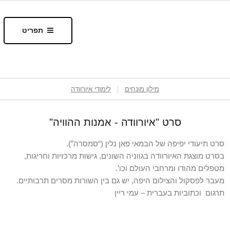
ידע החיים איורוודה
תפריט
מילון מונחים
|
לימודי איורוודה
סרט "איורוודה - אמנות ההוויה"
סרט תיעודי יפיפה של הבמאי פאן נלין (“סמסרה”).
בסרט מוצגת האיורוודה בגווניה השונים, גישות מרכזיות וחריגות,
מטפלים מהודו ומרחבי העולם וכו’.
מעבר לפסקול והצילום היפה, יש גם בין השורות מסרים תרבותיים.
תרגום וכתוביות בעברית – עמי ריין