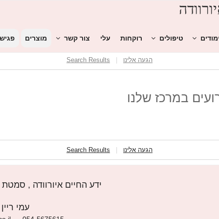
ורוודה
מודים
טיפולים
רוקחות
עלי
צור קשר
מוצרים
פגיש
הגעה אלינו
|
Search Results
רועים במרכז שלנו
הגעה אלינו
|
Search Results
ידע החיים איורוודה , סמטת צאלון 4, פ
עמי ריין
o.il
054-5675615