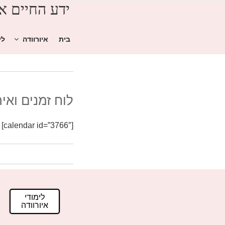
ידע החיים אי
בית
איורוודה
לי
ילוג
תוכן
לוח זמנים ואי
[calendar id=”3766″]
לימודי
איורוודה