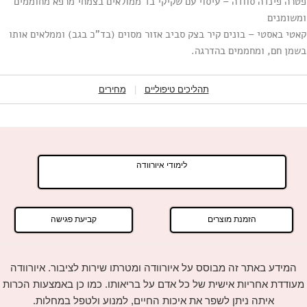
פטרה פינדה סוודה – עיסוי עם שקיקי בד ממולאים בצמחי מרפא מחוממים
ומשומנים
קאטי באסטי – בונים קיר בצק סביב אזור מסוים (בד”כ בגב) וממלאים אותו
בשמן חם, ומחממים בהדרגה.
תהליכים טיפוליים
|
מחירים
לימודי איורוודה
הזמנת מוצרים
קביעת פגישה
המידע באתר זה מבוסס על איורוודה ומטרתו שירות לציבור. איורוודה
מעודדת אחריות אישית של כל אדם על בריאותו. כמו כן באמצעות הכרות
איתה ניתן לשפר את איכות החיים, למנוע ולטפל במחלות.