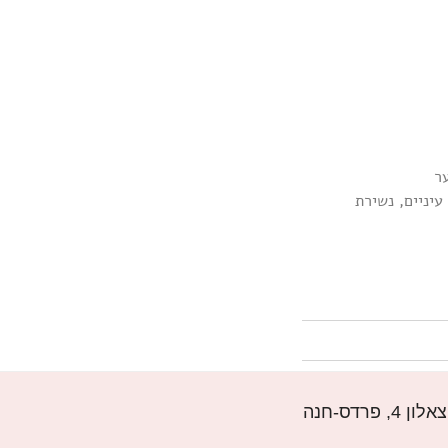
ר
עיניים, נשירת
רדס-חנה