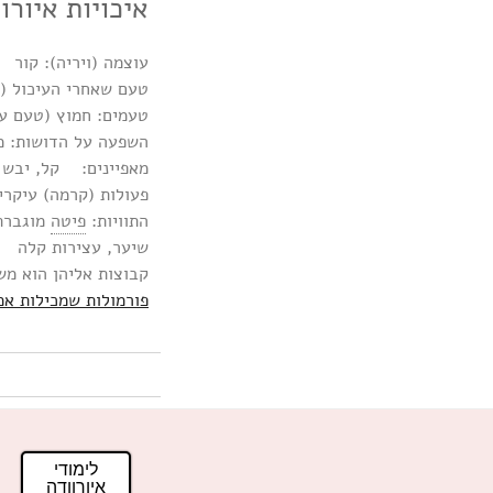
איכויות איורו
עוצמה (ויריה): קור
טעם שאחרי העיכול (
טעמים: חמוץ (טעם עי
השפעה על הדושות: מ
מאפיינים: קל, יבש
פעולות (קרמה) עיקרי
התוויות:
פיטה
מוגברת
שיער, עצירות קלה
קבוצות אליהן הוא מש
פורמולות שמכילות אמ
לימודי
איורוודה