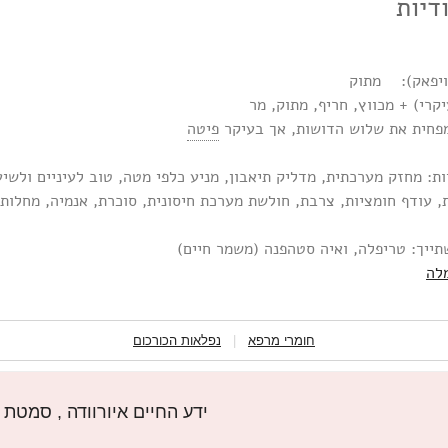
ודיות
ויפאק): מתוק
קרי) + מכווץ, חריף, מתוק, מר
פחית את שלוש הדושות, אך בעיקר
פיטה
ות: מחזק מערכתית, מדליק תיאבון, מניע כלפי מטה, טוב לעיניים ולשיע
, עודף חומציות, צרבת, חולשת מערכת חיסונית, סוכרת, אנמיה, מחלות 
תייך: טריפלה, ואיה סטהפנה (משמר חיים)
לה
חומרי מרפא
|
נפלאות הכורכום
ידע החיים איורוודה , סמטת צאלון 4, פ