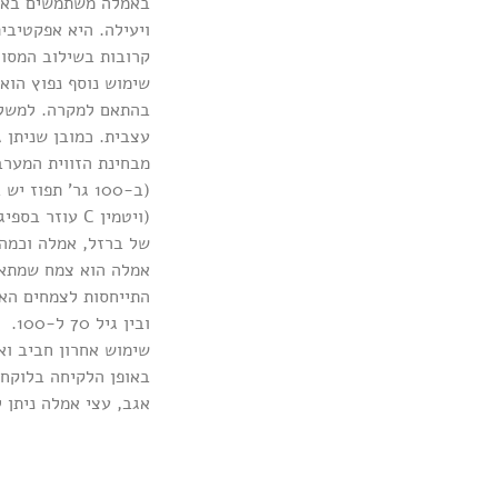
באמלה משתמשים באיו
ויעילה. היא אפקטיבי
קרובות בשילוב המסו
שימוש נוסף נפוץ הוא
בהתאם למקרה. למשל א
עצבית. כמובן שניתן
(ויטמין C עוזר בספיגת ברזל). אגב אחת מהפורמולות המוצלחות באיורוודה לאנמיה –
של ברזל, אמלה וכמה 
ובין גיל 70 ל-100.
שימוש אחרון חביב ואה
באופן הלקיחה בלוקח ו
אגב, עצי אמלה ניתן 