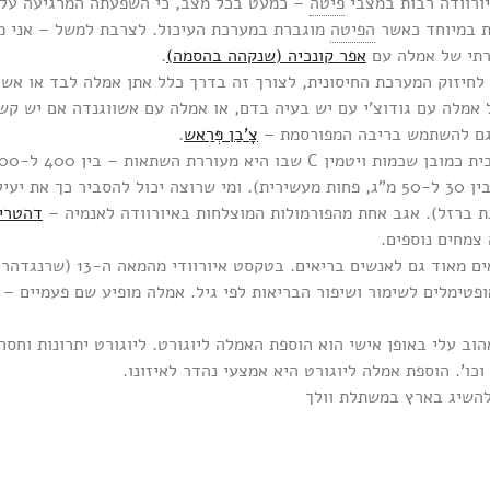
רוודה רבות במצבי
פיטה
– כמעט בכל מצב, כי השפעתה המרגיעה על
ת במיוחד כאשר
הפיטה
מוגברת במערכת העיכול. לצרבת למשל – אני 
רתי של אמלה עם
אפר קונכיה (שנקהה בהסמה)
.
 לחיזוק המערכת החיסונית, לצורך זה בדרך כלל אתן אמלה לבד או אש
מלה עם גודוצ’י עם יש בעיה בדם, או אמלה עם אשווגנדה אם יש קשי
 גם להשתמש בריבה המפורסמת –
צָ’בַן פְּרַאש
.
(ב-100 גר’ תפוז יש בין 30 ל-50 מ”ג, פחות מעשירית). ומי שרוצה יכול להסביר כ
דהטרי 
צמחים נוספים.
אמלה הוא צמח שמתאים מאוד גם לאנשים בריא
וב עלי באופן אישי הוא הוספת האמלה ליוגורט. ליוגורט יתרונות וחסרו
כו’. הוספת אמלה ליוגורט היא אמצעי נהדר לאיזונו.
להשיג בארץ במשתלת וולך