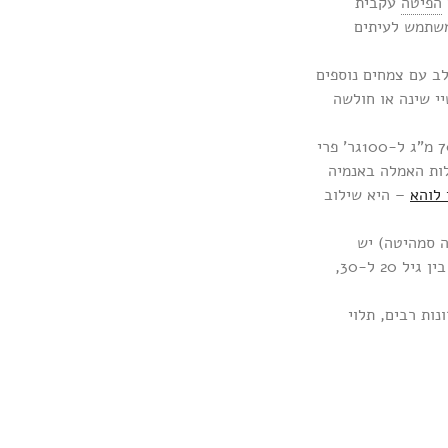
הפיטה
עקבית
משתמש לעיתים
לב עם צמחים נוספים
י שינה או חולשה
מבחינת הזווית המערבית כמובן שכמות ויטמין C שבו היא מעוררת השתאות – בין 400 ל-700 מ”ג ל-100גר’ פרי
ך את יעילות האמלה באנמיה
לוהא
– היא שילוב
ים. בטקסט איורוודי מהמאה ה-13 (שרנגדהרה סמהיטה) יש
התייחסות לצמחים האופטימלים לשימור ושיפור הבריאות לפי גיל. אמלה מופיע שם פעמיים – בין גיל 20 ל-30,
נות רבים, תלוי