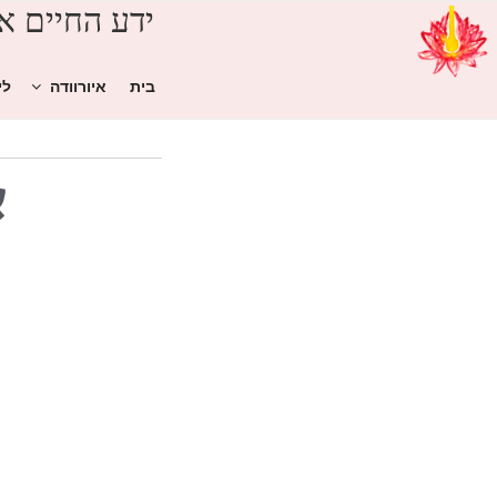
ידע החיים אי
בית
איורוודה
לי
א