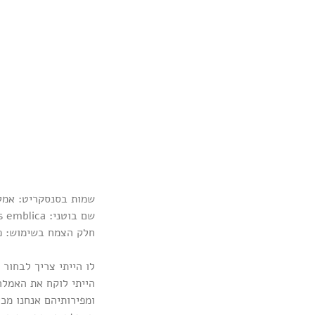
שמות בסנסקריט: אמלקי (Amalaki), דהטרי 
שם בוטני: embelica officinals / Phyllanthus emblica
חלק הצמח בשימוש: פ
לו הייתי צריך לבחור
הייתי לוקח את האמלה
ומפירותיהם אנחנו מכי