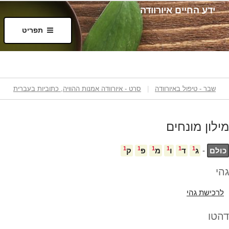
ידע החיים איורוודה
תפריט
ילוג
תוכן
שבר - טיפול באיורוודה
|
סרט - איורוודה אמנות ההוויה, כתוביות בעברית
מילון מונחים
1
1
1
1
1
1
כולם
-
ג
ד
ו
מ
פ
ק
גהי
לרכישת
גהי
דהטו