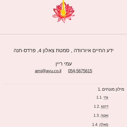
ידע החיים איורוודה , סמטת צאלון 4, פרדס-חנה
עמי ריין
ami@ayu.co.il
054-5675615
מילון מונחים
גהי
דהטו
ואטה
מאלה