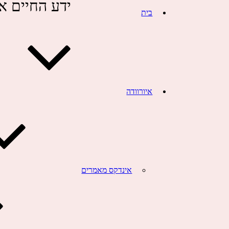
ידע החיים אי
בית
דילוג לתוכן
איורוודה
אמלה
כורכום
אינדקס מאמרים
גודוצ'י