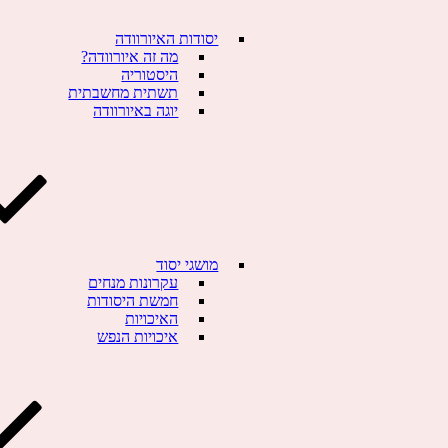
יסודות האיורוודה
מה זה איורוודה?
היסטוריה
תשתית מחשבתית
הזמנת מוצרים
קביעת פגישה
יוגה באיורוודה
המידע באתר זה מבוסס על איורוודה ומטרתו שירות לציבור. אי
מושגי יסוד
עקרונות מנחים
חמשת היסודות
האיכויות
איכויות הנפש
חומרי מרפא