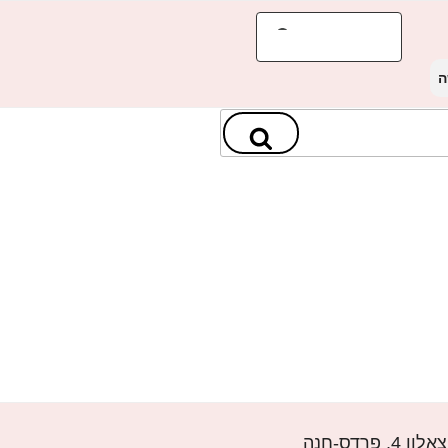
ה
חיפוש
רדס-חנה