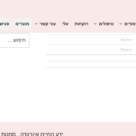
ורוודה
מודים
טיפולים
רוקחות
עלי
צור קשר
מוצרים
פגיש
חפש:
Name:
Name:
ידע החיים איורוודה , סמטת צאלון 4, פ