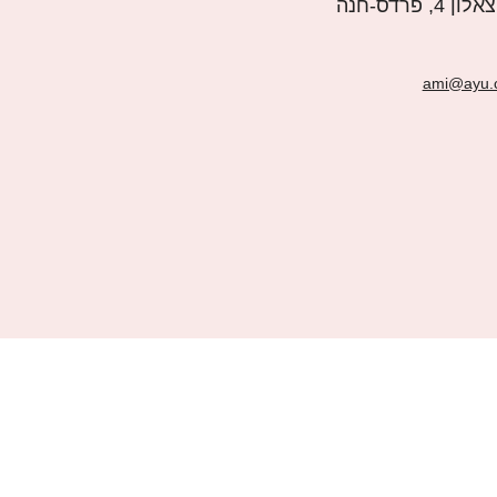
רדס-חנה
ami@ayu.c