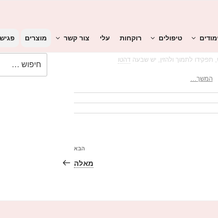
ורוודה
מודים
טיפולים
רוקחות
עלי
צור קשר
מוצרים
פגיש
חפש:
 תפקידו לתמוך ולהזין, יש שבעה
דהטו
המשך…
הבא
הפוסט
הבא
מאלה