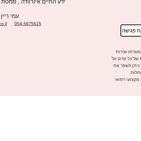
ידע החיים איורוודה , סמטת צאלון 4, פ
עמי ריין
o.il
054-5675615
ת פגישה
מטרתו שירות
ת של כל אדם על
 ניתן לשפר את
חלות.
 מקצועי רפואי.